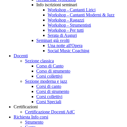
Info iscrizioni seminari
Workshop - Cantanti Lirici
Workshop - Cantanti Moderni & Jazz
Workshop - Ragazzi
Workshop - Strumentisti
Workshop - Per tutti
Serata di Auguri
Seminari già svolti
Una notte all'Opera
Social Music Coaching
Docenti
Sezione classica
Corso di Canto
Corso di strumento
Corsi collettivi
Sezione moderna e jazz
Corsi di canto
Corsi di strumento
Corsi collettivi
Corsi Speciali
Certificazioni
Certificazione Docenti AdC
Richiesta Info corsi
Strumento