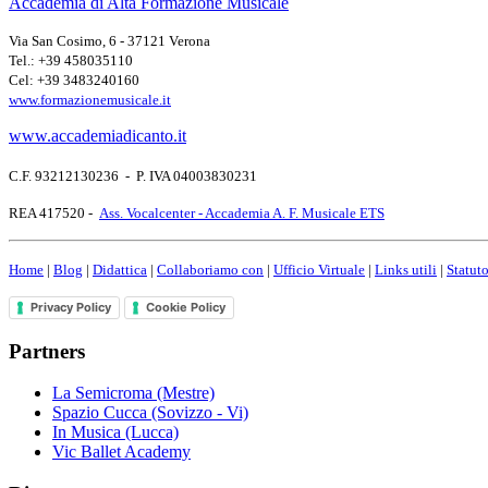
Accademia di Alta Formazione Musicale
Via San Cosimo, 6 - 37121 Verona
Tel.: +39 458035110
Cel: +39 3483240160
www.formazionemusicale.it
www.accademiadicanto.it
C.F. 93212130236 - P. IVA 04003830231
REA 417520 -
Ass. Vocalcenter - Accademia A. F. Musicale ETS
Home
|
Blog
|
Didattica
|
Collaboriamo con
|
Ufficio Virtuale
|
Links utili
|
Statut
Privacy Policy
Cookie Policy
Partners
La Semicroma (Mestre)
Spazio Cucca (Sovizzo - Vi)
In Musica (Lucca)
Vic Ballet Academy