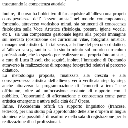
trascurando la competenza attoriale.
Inoltre, il corso ha l’obiettivo di far acquisire all’allievo una propria
consapevolezza dell’ “essere artista” nel mondo contemporaneo,
fornendo, attraverso workshop mirati, sia strumenti di conoscenza
fisiologica sulla Voce Artistica (fisiologia, postura, igiene vocale,
etc.), sia una competenza gestionale legata alla propria immagine
sul mercato (costruzione del curriculum vitae, fotografia artistica,
management artistico). In tal senso, alla fine del percorso didattico,
all’allievo sarà garantito sia lo studio mirato sul proprio curriculum
professionale, che lo spazio per realizzare una propria foto artistica,
a cura di Luca Bissoli che seguirà, inoltre, l’immagine di Operando
attraverso la realizzazione di reportage fotografici relativi al percorso
didattico.
La metodologia proposta, finalizzata alla crescita e alla
consapevolezza artistica dell’allievo, verrà verificata step by step,
anche attraverso la programmazione di “concerti a tema” che
offriranno, oltre ad un’occasione costante di rapporto con il
pubblico, l’opportunità di affermazione e conoscenza come parte
artistica emergente e attiva nella città dell’ Opera.
Infine, l'Accademia offrirà un supporto linguistico (francese,
tedesco), per uno studio più approfondito delle arie d’opera in lingua
straniera e la possibilità di usufruire della sala di registrazione per la
realizzazione di cd professionali.