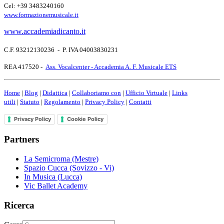
Cel: +39 3483240160
www.formazionemusicale.it
www.accademiadicanto.it
C.F. 93212130236 - P. IVA 04003830231
REA 417520 -
Ass. Vocalcenter - Accademia A. F. Musicale ETS
Home
|
Blog
|
Didattica
|
Collaboriamo con
|
Ufficio Virtuale
|
Links
utili
|
Statuto
|
Regolamento
|
Privacy Policy
|
Contatti
Privacy Policy
Cookie Policy
Partners
La Semicroma (Mestre)
Spazio Cucca (Sovizzo - Vi)
In Musica (Lucca)
Vic Ballet Academy
Ricerca