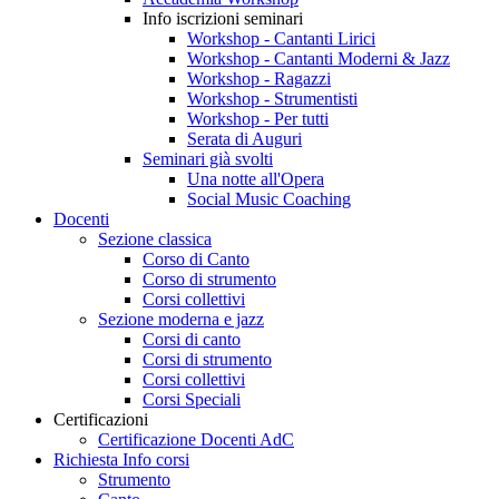
Info iscrizioni seminari
Workshop - Cantanti Lirici
Workshop - Cantanti Moderni & Jazz
Workshop - Ragazzi
Workshop - Strumentisti
Workshop - Per tutti
Serata di Auguri
Seminari già svolti
Una notte all'Opera
Social Music Coaching
Docenti
Sezione classica
Corso di Canto
Corso di strumento
Corsi collettivi
Sezione moderna e jazz
Corsi di canto
Corsi di strumento
Corsi collettivi
Corsi Speciali
Certificazioni
Certificazione Docenti AdC
Richiesta Info corsi
Strumento