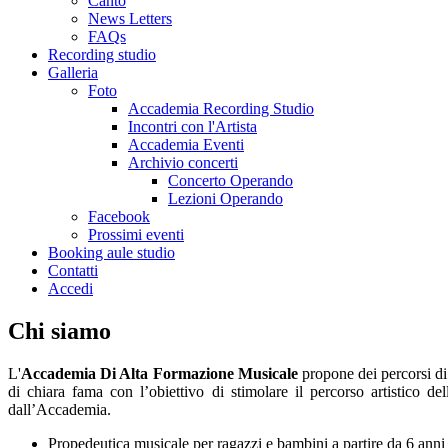
Canto
News Letters
FAQs
Recording studio
Galleria
Foto
Accademia Recording Studio
Incontri con l'Artista
Accademia Eventi
Archivio concerti
Concerto Operando
Lezioni Operando
Facebook
Prossimi eventi
Booking aule studio
Contatti
Accedi
Chi siamo
L'
Accademia Di Alta Formazione Musicale
propone dei percorsi di s
di chiara fama con l’obiettivo di stimolare il percorso artistico d
dall’Accademia.
Propedeutica musicale per ragazzi e bambini a partire da 6 anni