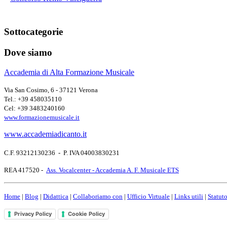
Sottocategorie
Dove siamo
Accademia di Alta Formazione Musicale
Via San Cosimo, 6 - 37121 Verona
Tel.: +39 458035110
Cel: +39 3483240160
www.formazionemusicale.it
www.accademiadicanto.it
C.F. 93212130236 - P. IVA 04003830231
REA 417520 -
Ass. Vocalcenter - Accademia A. F. Musicale ETS
Home
|
Blog
|
Didattica
|
Collaboriamo con
|
Ufficio Virtuale
|
Links utili
|
Statut
Privacy Policy
Cookie Policy