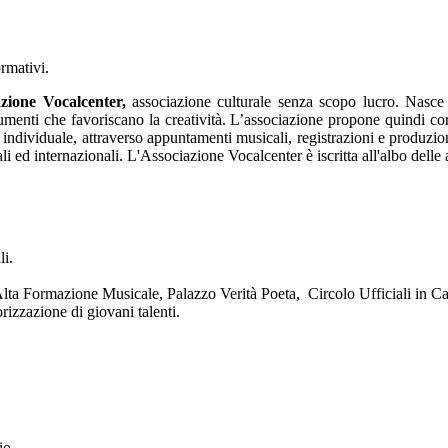
ormativi.
azione Vocalcenter,
associazione culturale senza scopo lucro. Nasce c
menti che favoriscano la creatività. L’associazione propone quindi corsi e
 individuale, attraverso appuntamenti musicali, registrazioni e produzio
li ed internazionali. L'Associazione Vocalcenter è iscritta all'albo delle 
li.
lta Formazione Musicale, Palazzo Verità Poeta, Circolo Ufficiali in Cas
rizzazione di giovani talenti.
io