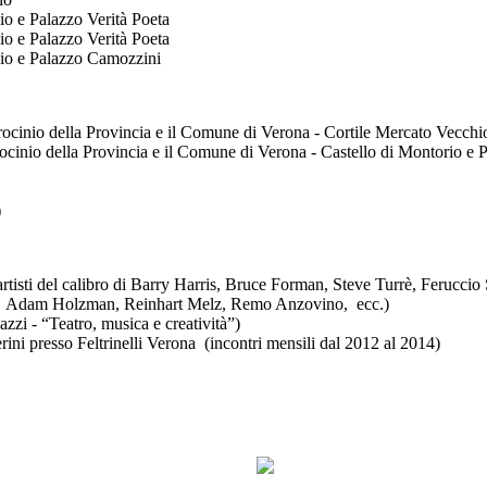
io e Palazzo Verità Poeta
o e Palazzo Verità Poeta
hio e Palazzo Camozzini
o della Provincia e il Comune di Verona - Cortile Mercato Vecchi
rocinio della Provincia e il Comune di Verona - Castello di Montorio e 
)
artisti del calibro di Barry Harris, Bruce Forman, Steve Turrè, Ferucci
lli, Adam Holzman, Reinhart Melz, Remo Anzovino, ecc.)
azzi - “Teatro, musica e creatività”)
i presso Feltrinelli Verona (incontri mensili dal 2012 al 2014)