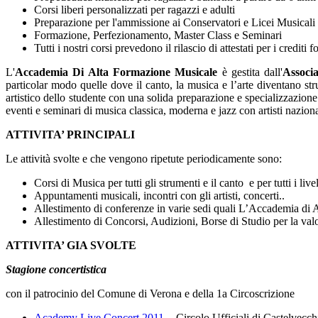
Corsi liberi personalizzati per ragazzi e adulti
Preparazione per l'ammissione ai Conservatori e Licei Musicali
Formazione, Perfezionamento, Master Class e Seminari
Tutti i nostri corsi prevedono il rilascio di attestati per i crediti f
L'
Accademia Di Alta Formazione Musicale
è gestita dall'
Associ
particolar modo quelle dove il canto, la musica e l’arte diventano stru
artistico dello studente con una solida preparazione e specializzazione
eventi e seminari di musica classica, moderna e jazz con artisti naziona
ATTIVITA’ PRINCIPALI
Le attività svolte e che vengono ripetute periodicamente sono:
Corsi di Musica per tutti gli strumenti e il canto e per tutti i livel
Appuntamenti musicali, incontri con gli artisti, concerti..
Allestimento di conferenze in varie sedi quali L’Accademia di A
Allestimento di Concorsi, Audizioni, Borse di Studio per la valo
ATTIVITA’ GIA SVOLTE
Stagione concertistica
con il patrocinio del Comune di Verona e della 1a Circoscrizione
Academy Live Concert 2011
- Circolo Ufficiali di Castelvecch