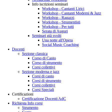
Info iscrizioni seminari
Workshop - Cantanti Lirici
Workshop - Cantanti Moderni & Jazz
Workshop - Ragazzi
Workshop - Strumentisti
Workshop - Per tutti
Serata di Auguri
Seminari già svolti
Una notte all'Opera
Social Music Coaching
Docenti
Sezione classica
Corso di Canto
Corso di strumento
Corsi collettivi
Sezione moderna e jazz
Corsi di canto
Corsi di strumento
Corsi collettivi
Corsi Speciali
Certificazioni
Certificazione Docenti AdC
Richiesta Info corsi
Strumento