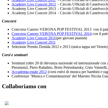
Academy Live Concert 2012
- Circolo Ufficiali di Castelvecch
Academy Live Concert 2013 - Circolo Ufficiali di Castelvecchi
Academy Live Concert 2014 - Circolo Ufficiali di Castelvecc
Concorsi
Concorso Canoro VERONA POP FESTIVAL 2013 con il patrocini
Concorso Canoro VERONA POP FESTIVAL 2014
con il pat
Academy Live Concert 2011
(per giovani pianisti)
Academy Live Concert 2011
Selezione Premio Donida 2012 e 2013 (unica tappa nel Veneto
Corsi e seminari
Seminari (oltre 20 di rilevanza nazionale ed internazionale con 
Pieranunzi, Piero Rattalino, Boris Petrushansky, Gino Vanne
Accademia estate 2012
(corsi estivi di musica per bambini e rag
Conferenze ‘Musica e Contaminazioni’ del Maestro Nicola Guerin
Collaboriamo con