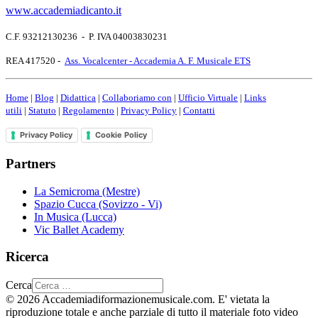
www.accademiadicanto.it
C.F. 93212130236 - P. IVA 04003830231
REA 417520 -
Ass. Vocalcenter - Accademia A. F. Musicale ETS
Home
|
Blog
|
Didattica
|
Collaboriamo con
|
Ufficio Virtuale
|
Links
utili
|
Statuto
|
Regolamento
|
Privacy Policy
|
Contatti
Privacy Policy
Cookie Policy
Partners
La Semicroma (Mestre)
Spazio Cucca (Sovizzo - Vi)
In Musica (Lucca)
Vic Ballet Academy
Ricerca
Cerca
© 2026 Accademiadiformazionemusicale.com. E' vietata la
riproduzione totale e anche parziale di tutto il materiale foto video