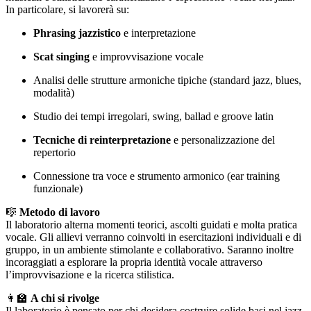
In particolare, si lavorerà su:
Phrasing jazzistico
e interpretazione
Scat singing
e improvvisazione vocale
Analisi delle strutture armoniche tipiche (standard jazz, blues,
modalità)
Studio dei tempi irregolari, swing, ballad e groove latin
Tecniche di reinterpretazione
e personalizzazione del
repertorio
Connessione tra voce e strumento armonico (ear training
funzionale)
🎼
Metodo di lavoro
Il laboratorio alterna momenti teorici, ascolti guidati e molta pratica
vocale. Gli allievi verranno coinvolti in esercitazioni individuali e di
gruppo, in un ambiente stimolante e collaborativo. Saranno inoltre
incoraggiati a esplorare la propria identità vocale attraverso
l’improvvisazione e la ricerca stilistica.
👩‍🏫
A chi si rivolge
Il laboratorio è pensato per chi desidera costruire solide basi nel jazz