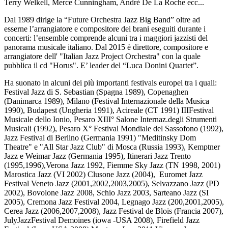
Terry Welkell, Merce Cunningham, Andrè De La Roche ecc...
Dal 1989 dirige la “Future Orchestra Jazz Big Band” oltre ad
esserne l’arrangiatore e compositore dei brani eseguiti durante i
concerti: l’ensemble comprende alcuni tra i maggiori jazzisti del
panorama musicale italiano. Dal 2015 è direttore, compositore e
arrangiatore dell' "Italian Jazz Project Orchestra" con la quale
pubblica il cd "Horus". E’ leader del “Luca Donini Quartet”.
Ha suonato in alcuni dei più importanti festivals europei tra i quali:
Festival Jazz di S. Sebastian (Spagna 1989), Copenaghen
(Danimarca 1989), Milano (Festival Internazionale della Musica
1990), Budapest (Ungheria 1991), Acireale (CT 1991) IIIFestival
Musicale dello Ionio, Pesaro XIII° Salone Internaz.degli Strumenti
Musicali (1992), Pesaro X° Festival Mondiale del Sassofono (1992),
Jazz Festival di Berlino (Germania 1991) "Meditinsky Dom
Theatre" e "All Star Jazz Club" di Mosca (Russia 1993), Kemptner
Jazz e Weimar Jazz (Germania 1995), Itinerari Jazz Trento
(1995,1996),Verona Jazz 1992, Fiemme Sky Jazz (TN 1998, 2001)
Marostica Jazz (VI 2002) Clusone Jazz (2004), Euromet Jazz
Festival Veneto Jazz (2001,2002,2003,2005), Selvazzano Jazz (PD
2002), Bovolone Jazz 2008, Schio Jazz 2003, Sarteano Jazz (SI
2005), Cremona Jazz Festival 2004, Legnago Jazz (200,2001,2005),
Cerea Jazz (2006,2007,2008), Jazz Festival de Blois (Francia 2007),
JulyJazzFestival Demoines (iowa -USA 2008), Firefield Jazz