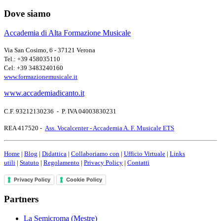
Dove siamo
Accademia di Alta Formazione Musicale
Via San Cosimo, 6 - 37121 Verona
Tel.: +39 458035110
Cel: +39 3483240160
www.formazionemusicale.it
www.accademiadicanto.it
C.F. 93212130236 - P. IVA 04003830231
REA 417520 -
Ass. Vocalcenter - Accademia A. F. Musicale ETS
Home
|
Blog
|
Didattica
|
Collaboriamo con
|
Ufficio Virtuale
|
Links
utili
|
Statuto
|
Regolamento
|
Privacy Policy
|
Contatti
Privacy Policy
Cookie Policy
Partners
La Semicroma (Mestre)