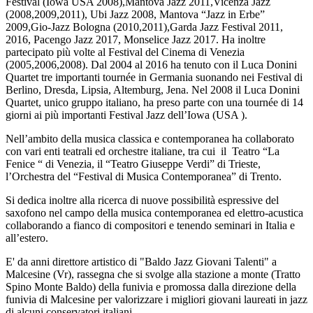
Festival (Iowa USA 2008),Mantova Jazz 2011,Vicenza Jazz
(2008,2009,2011), Ubi Jazz 2008, Mantova “Jazz in Erbe”
2009,Gio-Jazz Bologna (2010,2011),Garda Jazz Festival 2011,
2016, Pacengo Jazz 2017, Monselice Jazz 2017. Ha inoltre
partecipato più volte al Festival del Cinema di Venezia
(2005,2006,2008). Dal 2004 al 2016 ha tenuto con il Luca Donini
Quartet tre importanti tournée in Germania suonando nei Festival di
Berlino, Dresda, Lipsia, Altemburg, Jena. Nel 2008 il Luca Donini
Quartet, unico gruppo italiano, ha preso parte con una tournée di 14
giorni ai più importanti Festival Jazz dell’Iowa (USA ).
Nell’ambito della musica classica e contemporanea ha collaborato
con vari enti teatrali ed orchestre italiane, tra cui il Teatro “La
Fenice “ di Venezia, il “Teatro Giuseppe Verdi” di Trieste,
l’Orchestra del “Festival di Musica Contemporanea” di Trento.
Si dedica inoltre alla ricerca di nuove possibilità espressive del
saxofono nel campo della musica contemporanea ed elettro-acustica
collaborando a fianco di compositori e tenendo seminari in Italia e
all’estero.
E' da anni direttore artistico di "Baldo Jazz Giovani Talenti" a
Malcesine (Vr), rassegna che si svolge alla stazione a monte (Tratto
Spino Monte Baldo) della funivia e promossa dalla direzione della
funivia di Malcesine per valorizzare i migliori giovani laureati in jazz
di alcuni conservatori italiani.