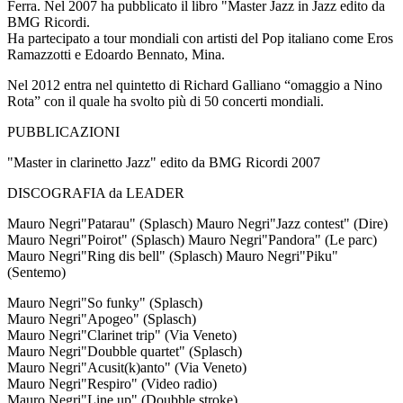
Ferra.
Nel 2007 ha pubblicato il libro "Master Jazz in Jazz edito da
BMG Ricordi.
Ha partecipato a tour mondiali con artisti del Pop italiano come Eros
Ramazzotti e Edoardo Bennato, Mina.
Nel 2012 entra nel quintetto di
Richard Galliano
“omaggio a Nino
Rota” con il quale ha svolto più di 50 concerti mondiali.
PUBBLICAZIONI
"Master in clarinetto Jazz" edito da BMG Ricordi 2007
DISCOGRAFIA da LEADER
Mauro Negri
"Patarau"
(Splasch) Mauro Negri
"Jazz contest"
(Dire)
Mauro Negri
"Poirot"
(Splasch) Mauro Negri
"Pandora"
(Le parc)
Mauro Negri
"Ring dis bell"
(Splasch) Mauro Negri
"Piku"
(Sentemo)
Mauro Negri
"So funky"
(Splasch)
Mauro Negri
"Apogeo"
(Splasch)
Mauro Negri
"Clarinet trip"
(Via Veneto)
Mauro Negri
"Doubble quartet"
(Splasch)
Mauro Negri
"Acusit(k)anto"
(Via Veneto)
Mauro Negri
"Respiro"
(Video radio)
Mauro Negri
"Line up"
(Doubble stroke)