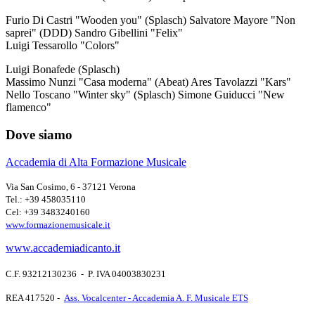
Furio Di Castri "Wooden you" (Splasch) Salvatore Mayore "Non
saprei" (DDD) Sandro Gibellini "Felix"
Luigi Tessarollo "Colors"
Luigi Bonafede (Splasch)
Massimo Nunzi "Casa moderna" (Abeat) Ares Tavolazzi "Kars"
Nello Toscano "Winter sky" (Splasch) Simone Guiducci "New
flamenco"
Dove siamo
Accademia di Alta Formazione Musicale
Via San Cosimo, 6 - 37121 Verona
Tel.: +39 458035110
Cel: +39 3483240160
www.formazionemusicale.it
www.accademiadicanto.it
C.F. 93212130236 - P. IVA 04003830231
REA 417520 -
Ass. Vocalcenter - Accademia A. F. Musicale ETS