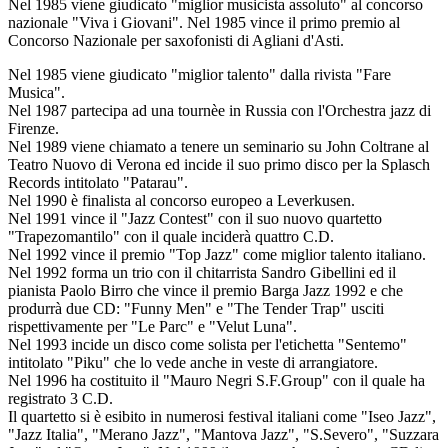
Nel 1985 viene giudicato
"miglior musicista assoluto"
al concorso
nazionale "Viva i Giovani". Nel 1985
vince il primo premio
al
Concorso Nazionale per saxofonisti di Agliani d'Asti.
Nel 1985 viene giudicato
"miglior talento"
dalla rivista "Fare
Musica".
Nel 1987 partecipa ad una tournèe in Russia con l'Orchestra jazz di
Firenze.
Nel 1989 viene chiamato a tenere un seminario su John Coltrane al
Teatro Nuovo di Verona ed incide il suo primo disco per la Splasch
Records intitolato "Patarau".
Nel 1990 è
finalista
al concorso europeo a Leverkusen.
Nel 1991
vince il "Jazz Contest"
con il suo nuovo quartetto
"Trapezomantilo" con il quale inciderà quattro C.D.
Nel 1992
vince il premio "Top Jazz" come miglior talento italiano
.
Nel 1992 forma un trio con il chitarrista Sandro Gibellini ed il
pianista Paolo Birro che vince il premio Barga Jazz 1992 e che
produrrà due CD: "Funny Men" e "The Tender Trap" usciti
rispettivamente per "Le Parc" e "Velut Luna".
Nel 1993 incide un disco come solista per l'etichetta "Sentemo"
intitolato "Piku" che lo vede anche in veste di arrangiatore.
Nel 1996 ha costituito il "Mauro Negri S.F.Group" con il quale ha
registrato 3 C.D.
Il quartetto si è esibito in numerosi festival italiani come "Iseo Jazz",
"Jazz Italia", "Merano Jazz", "Mantova Jazz", "S.Severo", "Suzzara