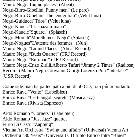
Mauro Negri
"Liquid places"
(Abeat)
Negri-Birro-Gibellini
"Funny men"
(Le parc)
Negri-Birro-Gibellini
"The tender trap"
(Velut luna)
Negri-Guiducci
"Trios"
(Velut luna)
Negri-Kaucic
"Clasbaza romana"
Negri-Kaucic
"Squarci"
(Splasch)
Negri-Morelli
"Morelli meet Negri"
(Splasch)
Negri-Nogues
"L'attente des femmes"
(Nun)
Mauro Negri
“Liquid Places”
(Abeat Record)
Mauro Negri
“Buds Quartet”
(TRJ Record)
Mauro Negri
“Europart”
(TRJ Record)
Mauro Negri-Enzo Zirilli.Alberto Tafuri
“Jimmy 2 Times”
(
Radiosnj
Records) Mauro Negri.Giovanni Giorgi-Lorenzo Poli
“Interlace”
(USR Record)
Come side-man ha partecipato a più di 50 CD
, fra i più importanti:
Enrico Rava "Vento" (Labelbleu)
Enrico Rava "Certi angoli segreti" (Musicajazz)
Enrico Rava (Rivista Espresso)
Aldo Romano "Corners" (Labelbleu)
Aldo Romano "Just Jazz" quartet
Furio Di Castri "Zapping"
Vienna Art Orchestra "Swing and affairs" (Universal) Vienna Art
Orchestra "30 Years" (Universal) CD triplo Enrico Intra "Blues"