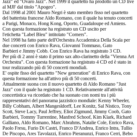
Jazz" ed "Ovaro Jazz". Nel 1999 il quartetto ha prodotto un CD live
al MJF dal titolo "Apogeo".
Dal 1998 al 2001 Mauro Negri è stato membro fisso nel quartetto
del batterista francese
Aldo Romano
, con il quale ha tenuto concerti
a Parigi, Monaco, Hong Kong, Oporto, Guadaloupe ed Amiens.
Con questa formazione ha registrato un CD uscito per
l'etichetta "Label Bleu" intitolato "Corners".
Nel 1998 ha fatto parte dell'
Orchestra Accademica Della Scala
per
due concerti con Enrico Rava, Giovanni Tommaso, Gato
Barbieri e Jimmy Cobb. Con Enrico Rava ha registrato 3 CD.
Per più di 2 anni è stato il primo sax alto-clarinetto della "Vienna Art
Orchestra". Con questa formazione ha registrato 4 CD ed è stato in
tour realizzando più di 50 concerti mondiali.
E' ospite fisso del quartetto "New generation" di Enrico Rava, con
questa formazione ha all'attivo più di 50 concerti.
Attualmente suona con il nuovo quartetto di
Aldo Romano
"Just
Jazz" con il quale ha registrato 1 CD. Relativamente all'attività
concertistica va ricordato che ha suonato con nomi tra i più
rappresentativi del panorama jazzistico mondiale:
Kenny Wheeler,
Billy Cobham, Albert Mangesldorff, Lee Konitz, Sal Nistico, Tony
Scott, Steve Lacy, Paul Jeffrey, Eliot Zigmund, Jimmy Coob, Gato
Barbieri, Tommy Turrentine, Manfred Schoof, Kim Klark, Richard
Galliano, Aldo Romano, Marc Abrahms, Natalie Cole, Enrico Rava,
Paolo Fresu, Furio Di Castri, Franco D'Andrea, Enrico Intra, Tullio
De Piscopo, Ares Tavolazzi, Enrico Pieranunzi, Franco Cerri, Bebo